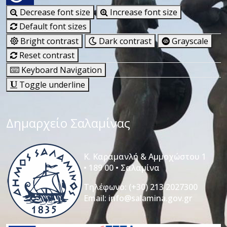
Decrease font size
Increase font size
Default font sizes
Bright contrast
Dark contrast
Grayscale
Reset contrast
Keyboard Navigation
Toggle underline
Δημαρχείο Σαλαμίνας
Κ. Καραμανλή & Αμμοχώστου 1
• 189 00 • Σαλαμίνα
Τηλέφωνο:
(+30) 213 2027300
Email:
info@salamina.gov.gr