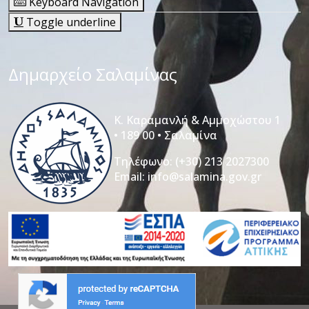
Keyboard Navigation
Toggle underline
Δημαρχείο Σαλαμίνας
Κ. Καραμανλή & Αμμοχώστου 1
• 189 00 • Σαλαμίνα
Τηλέφωνο:
(+30) 213 2027300
Email:
info@salamina.gov.gr