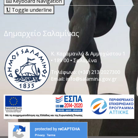
Keyboard Navigation
Toggle underline
Δημαρχείο Σαλαμίνας
Κ. Καραμανλή & Αμμοχώστου 1
• 189 00 • Σαλαμίνα
Τηλέφωνο:
(+30) 213 2027300
Email:
info@salamina.gov.gr