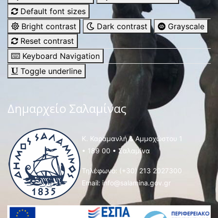
Default font sizes
Bright contrast
Dark contrast
Grayscale
Reset contrast
Keyboard Navigation
Toggle underline
Δημαρχείο Σαλαμίνας
Κ. Καραμανλή & Αμμοχώστου 1
• 189 00 • Σαλαμίνα
Τηλέφωνο:
(+30) 213 2027300
Email:
info@salamina.gov.gr