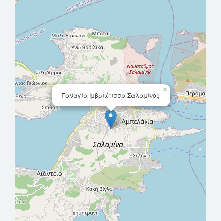
×
Παναγία Ιμβριώτισσα Σαλαμίνος