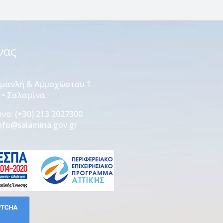
νας
αμανλή & Αμμοχώστου 1
0 • Σαλαμίνα
ωνο:
(+30) 213 2027300
nfo@salamina.gov.gr