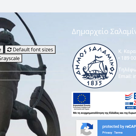
Δημαρχείο Σαλαμί
e
Default font sizes
Κ. Καρ
• 189 0
rayscale
Τηλέφ
Email:
i