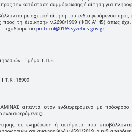
 προς την κατάσταση συμμόρφωσης ή αίτηση για πληροφ
λονται με σχετική αίτηση του ενδιαφερόμενου προς τ
ς προς τη Διοίκηση» ν.2690/1999 (ΦΕΚ Α' 45) όπως έχει
ύ ταχυδρομείου
protocol@0165.syzefxis.gov.gr
ηρεσιών - Τμήμα Τ.Π.Ε.
 Τ.Κ.: 18900
ΑΜΙΝΑΣ απαντά στον ενδιαφερόμενο με πρόσφορο τ
ο ενδιαφερόμενος).
ντησης σε ενημέρωση ή αιτήματα που υποβάλλοντ
ροφοριών και αναφορών») ν.4591/2019, ο ενδιαφερόμεν